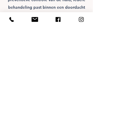
behandeling past binnen een doordacht
en verantwoord behandelplan.
Met meer dan tien jaar ervaring binnen de
dermatologie en cosmetiek bieden wij
zorg waar u met een gerust gevoel op
kunt vertrouwen — persoonlijk, deskundig
en met oog voor een natuurlijk resultaat.
veiligheid en kwaliteit