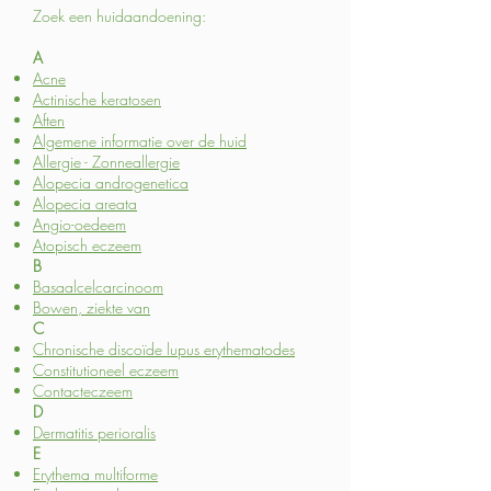
Zoek een huidaandoening:
A
Acne
Actinische keratosen
Aften
Algemene informatie over de huid
Allergie - Zonneallergie
Alopecia androgenetica
Alopecia areata
Angio-oedeem
Atopisch eczeem
B
Basaalcelcarcinoom
Bowen, ziekte van
C
Chronische discoïde lupus erythematodes
Constitutioneel eczeem
Contacteczeem
D
Dermatitis perioralis
E
Erythema multiforme