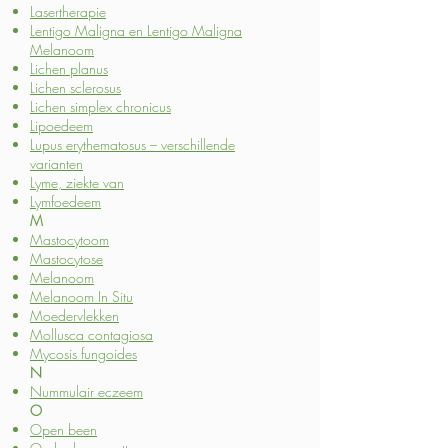
Lasertherapie
Lentigo Maligna en Lentigo Maligna
Melanoom
Lichen planus
Lichen sclerosus
Lichen simplex chronicus
Lipoedeem
Lupus erythematosus – verschillende
varianten
Lyme, ziekte van
Lymfoedeem
M
Mastocytoom
Mastocytose
Melanoom
Melanoom In Situ
Moedervlekken
Mollusca contagiosa
Mycosis fungoides
N
Nummulair eczeem
O
Open been