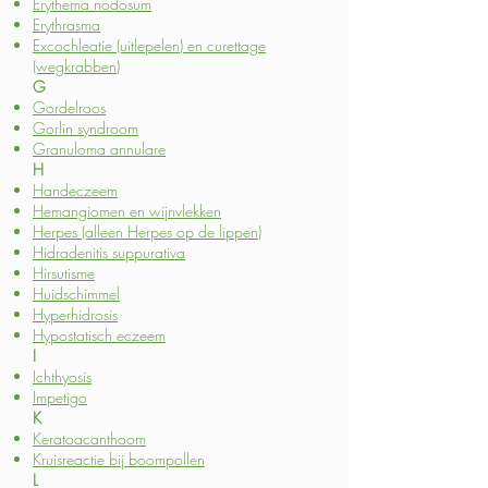
Erythema nodosum
Erythrasma
Excochleatie (uitlepelen) en curettage
(wegkrabben)
G
Gordelroos
Gorlin syndroom
Granuloma annulare
H
Handeczeem
Hemangiomen en wijnvlekken
Herpes (alleen Herpes op de lippen)
Hidradenitis suppurativa
Hirsutisme
Huidschimmel
Hyperhidrosis
Hypostatisch eczeem
I
Ichthyosis
Impetigo
K
Keratoacanthoom
Kruisreactie bij boompollen
L