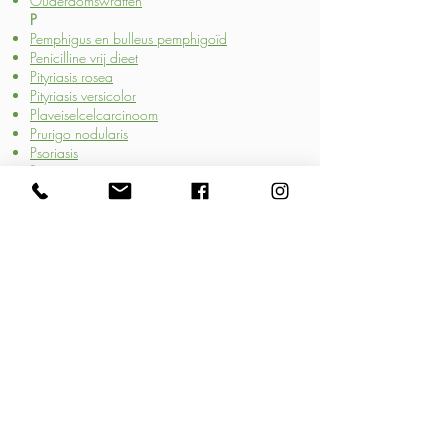
Ouderdomswratten
P
Pemphigus en bulleus pemphigoïd
Penicilline vrij dieet
Pityriasis rosea
Pityriasis versicolor
Plaveiselcelcarcinoom
Prurigo nodularis
Psoriasis
R
Rosacea
S
Schimmels en mijten
Schurft
Seborrhoïsch eczeem
Smetplekken
T
Telogeen haarverlies
U
Urticaria
V
Vasculitis van de huid
Vitiligo
Voetschimmel