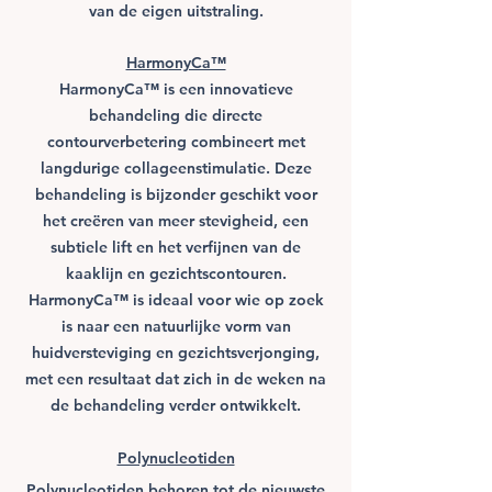
van de eigen uitstraling.
HarmonyCa™
HarmonyCa™ is een innovatieve
behandeling die directe
contourverbetering combineert met
langdurige collageenstimulatie. Deze
behandeling is bijzonder geschikt voor
het creëren van meer stevigheid, een
subtiele lift en het verfijnen van de
kaaklijn en gezichtscontouren.
HarmonyCa™ is ideaal voor wie op zoek
is naar een natuurlijke vorm van
huidversteviging en gezichtsverjonging,
met een resultaat dat zich in de weken na
de behandeling verder ontwikkelt.
Polynucleotiden
Polynucleotiden behoren tot de nieuwste