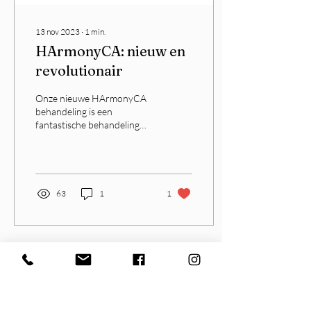
13 nov 2023
∙
1
min.
HArmonyCA: nieuw en
revolutionair
Onze nieuwe HArmonyCA
behandeling is een
fantastische behandeling
waardoor het gezicht een lift
krijgt, de kaaklijn meer
gedefinieerd...
63
1
1
7 sep 2023
∙
1
min.
Vergoedingen