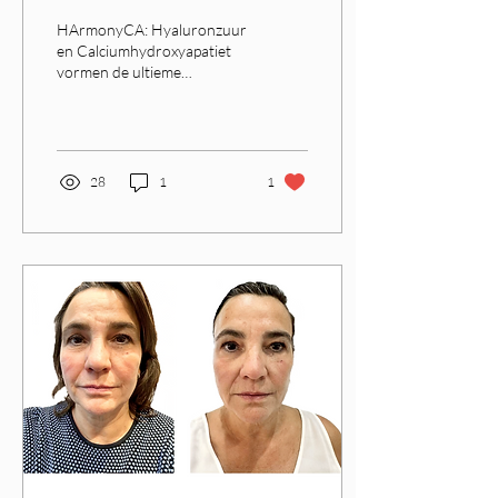
Injectables
HArmonyCA: Hyaluronzuur
en Calciumhydroxyapatiet
vormen de ultieme
combinatie voor een intense
verbetering van de
huidstructuur en een...
28
1
1